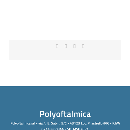
Facebook
X
LinkedIn
Email
Polyoftalmica
Polyoftalmica srl - via A. B. Sabin, 5/C - 43123 Loc. Pilastrello (PR) - P.IVA
02148950344 - SDI M5UXCR1