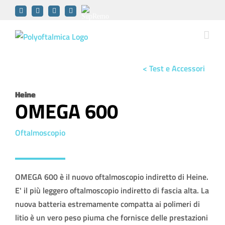
Skip
YouTube
Facebook
LinkedIn
Instagram
SupRemo
to
Software
content
< Test e Accessori
Heine
OMEGA 600
Oftalmoscopio
OMEGA 600 è il nuovo oftalmoscopio indiretto di Heine.
E' il più leggero oftalmoscopio indiretto di fascia alta. La
nuova batteria estremamente compatta ai polimeri di
litio è un vero peso piuma che fornisce delle prestazioni