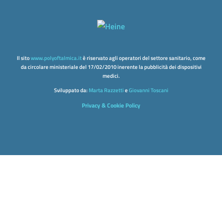
Il sito
www.polyoftalmica.it
è riservato agli operatori del settore sanitario, come
da circolare ministeriale del 17/02/2010 inerente la pubblicità dei dispositivi
medici.
Sviluppato da:
Marta Razzetti
e
Giovanni Toscani
Privacy & Cookie Policy