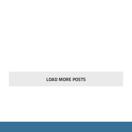
OTTOTIPI IN CARTA
Refrazione
Ottotipi/Proiettori/LCD
LOAD MORE POSTS